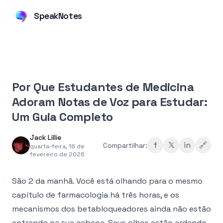
SpeakNotes
Por Que Estudantes de Medicina
Adoram Notas de Voz para Estudar:
Um Guia Completo
Jack Lillie
f
𝕏
in
🔗
Compartilhar:
quarta-feira, 18 de
fevereiro de 2026
São 2 da manhã. Você está olhando para o mesmo
capítulo de farmacologia há três horas, e os
mecanismos dos betabloqueadores ainda não estão
entrando na sua cabeça. Seus olhos estão ardendo,