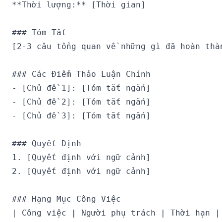
**Thời lượng:** [Thời gian]

### Tóm Tắt

[2-3 câu tổng quan về những gì đã hoàn thàn
### Các Điểm Thảo Luận Chính

- [Chủ đề 1]: [Tóm tắt ngắn]

- [Chủ đề 2]: [Tóm tắt ngắn]

- [Chủ đề 3]: [Tóm tắt ngắn]

### Quyết Định

1. [Quyết định với ngữ cảnh]

2. [Quyết định với ngữ cảnh]

### Hạng Mục Công Việc

| Công việc | Người phụ trách | Thời hạn |
