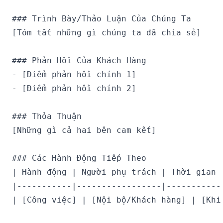
### Trình Bày/Thảo Luận Của Chúng Ta

[Tóm tắt những gì chúng ta đã chia sẻ]

### Phản Hồi Của Khách Hàng

- [Điểm phản hồi chính 1]

- [Điểm phản hồi chính 2]

### Thỏa Thuận

[Những gì cả hai bên cam kết]

### Các Hành Động Tiếp Theo

| Hành động | Người phụ trách | Thời gian |
|-----------|-----------------|-----------|
| [Công việc] | [Nội bộ/Khách hàng] | [Khi 