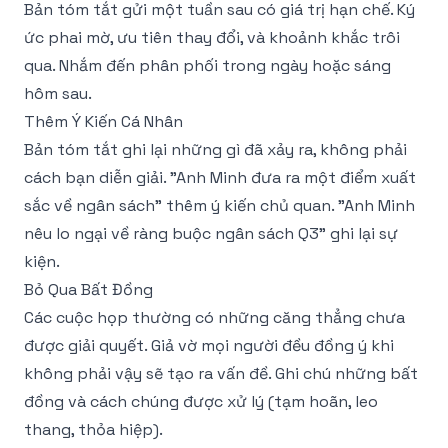
Bản tóm tắt gửi một tuần sau có giá trị hạn chế. Ký
ức phai mờ, ưu tiên thay đổi, và khoảnh khắc trôi
qua. Nhắm đến phân phối trong ngày hoặc sáng
hôm sau.
Thêm Ý Kiến Cá Nhân
Bản tóm tắt ghi lại những gì đã xảy ra, không phải
cách bạn diễn giải. "Anh Minh đưa ra một điểm xuất
sắc về ngân sách" thêm ý kiến chủ quan. "Anh Minh
nêu lo ngại về ràng buộc ngân sách Q3" ghi lại sự
kiện.
Bỏ Qua Bất Đồng
Các cuộc họp thường có những căng thẳng chưa
được giải quyết. Giả vờ mọi người đều đồng ý khi
không phải vậy sẽ tạo ra vấn đề. Ghi chú những bất
đồng và cách chúng được xử lý (tạm hoãn, leo
thang, thỏa hiệp).