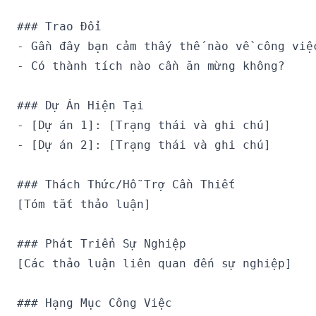
### Trao Đổi

- Gần đây bạn cảm thấy thế nào về công việc
- Có thành tích nào cần ăn mừng không?

### Dự Án Hiện Tại

- [Dự án 1]: [Trạng thái và ghi chú]

- [Dự án 2]: [Trạng thái và ghi chú]

### Thách Thức/Hỗ Trợ Cần Thiết

[Tóm tắt thảo luận]

### Phát Triển Sự Nghiệp

[Các thảo luận liên quan đến sự nghiệp]

### Hạng Mục Công Việc
