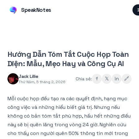
SpeakNotes
Hướng Dẫn Tóm Tắt Cuộc Họp Toàn
Diện: Mẫu, Mẹo Hay và Công Cụ AI
Jack Lillie
f
𝕏
in
🔗
Chia sẻ:
Thứ Năm, 5 tháng 2, 2026
Mỗi cuộc họp đều tạo ra các quyết định, hạng mục
công việc và những hiểu biết giá trị. Nhưng nếu
không có bản tóm tắt phù hợp, hầu hết những điều
này sẽ bị quên lãng trong vòng 24 giờ. Nghiên cứu
cho thấy con người quên 50% thông tin mới trong