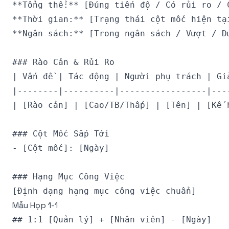
**Tổng thể:** [Đúng tiến độ / Có rủi ro / C
**Thời gian:** [Trạng thái cột mốc hiện tại
**Ngân sách:** [Trong ngân sách / Vượt / Dư
### Rào Cản & Rủi Ro

| Vấn đề | Tác động | Người phụ trách | Giả
|--------|----------|-----------------|----
| [Rào cản] | [Cao/TB/Thấp] | [Tên] | [Kế h
### Cột Mốc Sắp Tới

- [Cột mốc]: [Ngày]

### Hạng Mục Công Việc

Mẫu Họp 1-1
## 1:1 [Quản lý] + [Nhân viên] - [Ngày]
