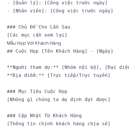
- [Quản lý]: [Công việc trước ngày]

- [Nhân viên]: [Công việc trước ngày]

### Chủ Đề Cho Lần Sau

Mẫu Họp Với Khách Hàng
## Cuộc Họp [Tên Khách Hàng] - [Ngày]

**Người tham dự:** [Nhóm nội bộ], [Đại diện
**Địa điểm:** [Trực tiếp/Trực tuyến]

### Mục Tiêu Cuộc Họp

[Những gì chúng ta dự định đạt được]

### Cập Nhật Từ Khách Hàng

[Thông tin chính khách hàng chia sẻ]
