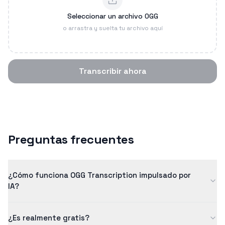
Seleccionar un archivo OGG
o arrastra y suelta tu archivo aquí
Transcribir ahora
Preguntas frecuentes
¿Cómo funciona OGG Transcription impulsado por
IA?
Nuestro ogg transcription utiliza inteligencia artificial
¿Es realmente gratis?
avanzada para convertir voz en texto con alta precisión. El