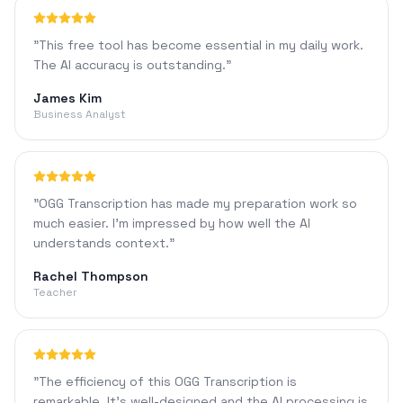
"
This free tool has become essential in my daily work.
The AI accuracy is outstanding.
"
James Kim
Business Analyst
"
OGG Transcription has made my preparation work so
much easier. I'm impressed by how well the AI
understands context.
"
Rachel Thompson
Teacher
"
The efficiency of this OGG Transcription is
remarkable. It's well-designed and the AI processing is