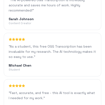
"
The AI-powered OGG Transcription is incredibly
accurate and saves me hours of work. Highly
recommended!
"
Sarah Johnson
Content Creator
"
As a student, this free OGG Transcription has been
invaluable for my research. The AI technology makes it
so easy to use.
"
Michael Chen
Student
"
Fast, accurate, and free - this AI tool is exactly what
I needed for my work.
"