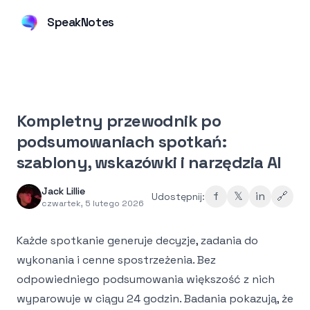
SpeakNotes
Kompletny przewodnik po
podsumowaniach spotkań:
szablony, wskazówki i narzędzia AI
Jack Lillie
f
𝕏
in
🔗
Udostępnij:
czwartek, 5 lutego 2026
Każde spotkanie generuje decyzje, zadania do
wykonania i cenne spostrzeżenia. Bez
odpowiedniego podsumowania większość z nich
wyparowuje w ciągu 24 godzin. Badania pokazują, że