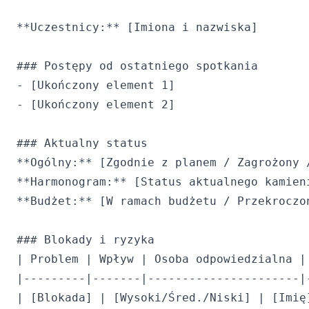
**Uczestnicy:** [Imiona i nazwiska]

### Postępy od ostatniego spotkania

- [Ukończony element 1]

- [Ukończony element 2]

### Aktualny status

**Ogólny:** [Zgodnie z planem / Zagrożony /
**Harmonogram:** [Status aktualnego kamieni
**Budżet:** [W ramach budżetu / Przekroczon
### Blokady i ryzyka

| Problem | Wpływ | Osoba odpowiedzialna | 
|---------|-------|----------------------|-
| [Blokada] | [Wysoki/Śred./Niski] | [Imię]