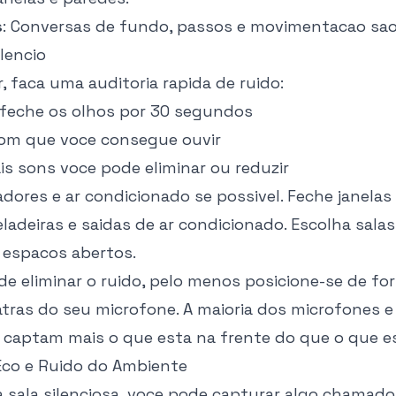
s
: Conversas de fundo, passos e movimentacao sa
lencio
, faca uma auditoria rapida de ruido:
 feche os olhos por 30 segundos
om que voce consegue ouvir
is sons voce pode eliminar ou reduzir
adores e ar condicionado se possivel. Feche janelas 
ladeiras e saidas de ar condicionado. Escolha sal
 espacos abertos.
de eliminar o ruido, pelo menos posicione-se de fo
 atras do seu microfone. A maioria dos microfones 
es captam mais o que esta na frente do que o que es
 Eco e Ruido do Ambiente
ala silenciosa, voce pode capturar algo chamado