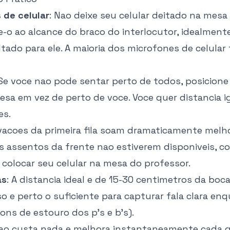
 de celular
: Nao deixe seu celular deitado na mesa
e-o ao alcance do braco do interlocutor, idealmen
tado para ele. A maioria dos microfones de celular 
 Se voce nao pode sentar perto de todos, posicione
esa em vez de perto de voce. Voce quer distancia i
es.
avacoes da primeira fila soam dramaticamente melh
 os assentos da frente nao estiverem disponiveis, c
colocar seu celular na mesa do professor.
as
: A distancia ideal e de 15-30 centimetros da boc
sso e perto o suficiente para capturar fala clara en
sons de estouro dos p's e b's).
ao custa nada e melhora instantaneamente cada 