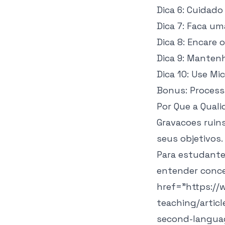
Dica 6: Cuidad
Dica 7: Faca um
Dica 8: Encare 
Dica 9: Manten
Dica 10: Use M
Bonus: Proces
Por Que a Qual
Gravacoes ruins
seus objetivos.
Para estudante
entender conce
href="https://
teaching/artic
second-langua