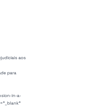
judiciais aos
ade para
sion-in-a-
="_blank"