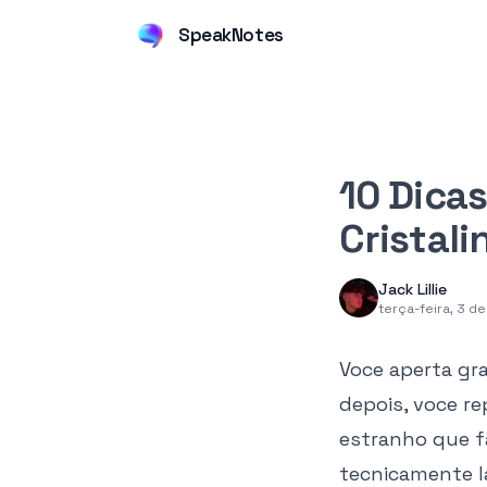
SpeakNotes
10 Dica
Cristali
Jack Lillie
terça-feira, 3 d
Voce aperta gr
depois, voce re
estranho que f
tecnicamente la