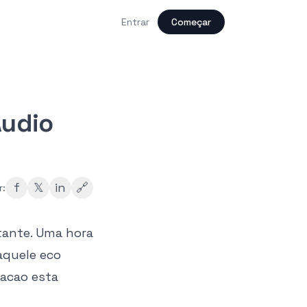
Entrar
Começar
Audio
f
𝕏
in
🔗
r:
tante. Uma hora
aquele eco
vacao esta