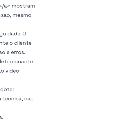
</a>
mostram
ensao, mesmo
guidade. O
te o cliente
o e erros.
 determinante
ao video
 obter
 tecnica, nao
a.