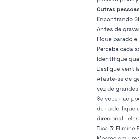
Outras pessoa
Encontrando Si
Antes de gravar
Fique parado e
Perceba cada s
Identifique qua
Desligue ventil
Afaste-se de ge
vez de grandes
Se voce nao po
de ruido fique
direcional - el
Dica 3: Elimine
Mesmo em uma s