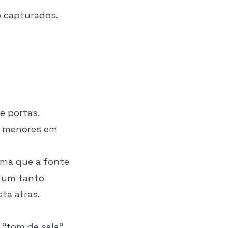
o capturados.
e portas.
as menores em
rma que a fonte
e um tanto
ta atras.
 "tom de sala"