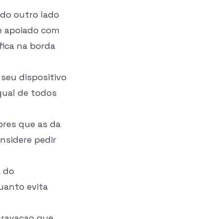
 do outro lado
te apoiado com
fica na borda
 seu dispositivo
gual de todos
ores que as da
onsidere pedir
a do
quanto evita
gravacao que