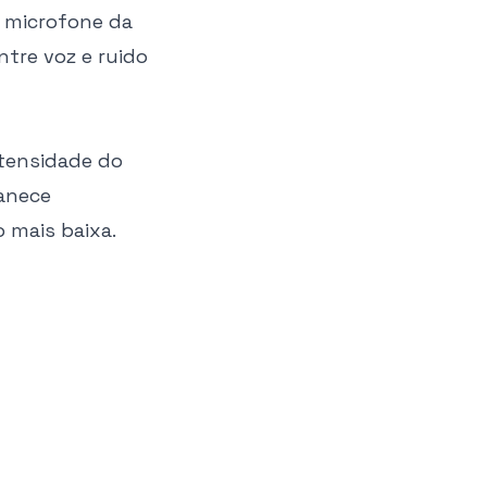
 microfone da
ntre voz e ruido
ntensidade do
manece
 mais baixa.