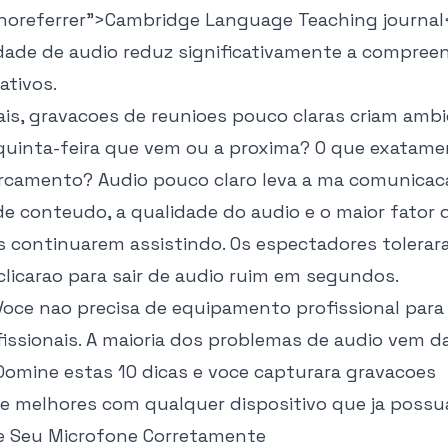
noreferrer">
Cambridge Language Teaching journal
dade de audio reduz significativamente a compre
ativos.
ais, gravacoes de reunioes pouco claras criam ambi
 quinta-feira que vem ou a proxima? O que exatamen
orcamento? Audio pouco claro leva a ma comunicaca
de conteudo, a qualidade do audio e o maior fator
s continuarem assistindo. Os espectadores tolerar
clicarao para sair de audio ruim em segundos.
Voce nao precisa de equipamento profissional para
issionais. A maioria dos problemas de audio vem da
 Domine estas 10 dicas e voce capturara gravacoes
 melhores com qualquer dispositivo que ja possu
one Seu Microfone Corretamente