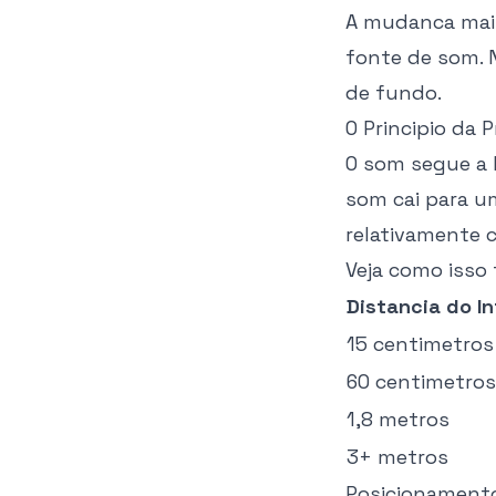
A mudanca mais
fonte de som. N
de fundo.
O Principio da 
O som segue a l
som cai para u
relativamente 
Veja como isso 
Distancia do In
15 centimetros
60 centimetros
1,8 metros
3+ metros
Posicionamento