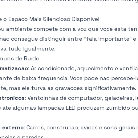
e o Espaco Mais Silencioso Disponivel
u ambiente compete com a voz que voce esta ten
nao consegue distinguir entre "fala importante" e 
ava tudo igualmente.
muns de Ruido
imatizacao
: Ar condicionado, aquecimento e ventil
nte de baixa frequencia. Voce pode nao percebe-l
e, mas ele turva as gravacoes significativamente.
etronicos
: Ventoinhas de computador, geladeiras, 
e ate algumas lampadas LED produzem zumbido ou
o externo
: Carros, construcao, avioes e sons gerais
anelas e paredes.