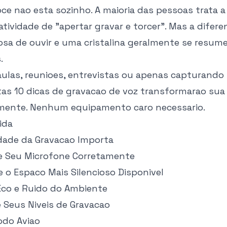
oce nao esta sozinho. A maioria das pessoas trata 
ividade de "apertar gravar e torcer". Mas a difer
osa de ouvir e uma cristalina geralmente se resum
.
aulas, reunioes, entrevistas ou apenas capturando 
as 10 dicas de gravacao de voz transformarao sua
mente. Nenhum equipamento caro necessario.
ida
idade da Gravacao Importa
one Seu Microfone Corretamente
e o Espaco Mais Silencioso Disponivel
 Eco e Ruido do Ambiente
e Seus Niveis de Gravacao
odo Aviao