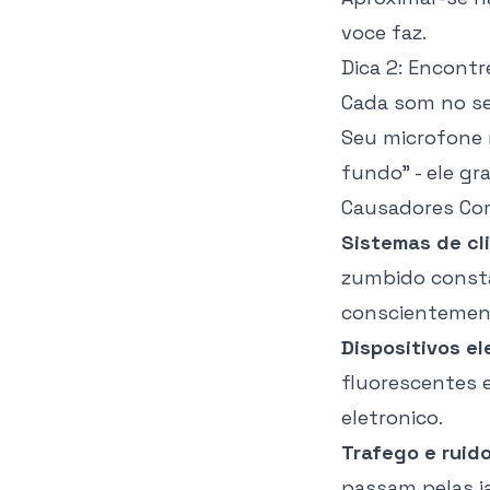
voce faz.
Dica 2: Encontr
Cada som no se
Seu microfone 
fundo" - ele gr
Causadores Co
Sistemas de cl
zumbido consta
conscientement
Dispositivos el
fluorescentes 
eletronico.
Trafego e ruid
passam pelas j