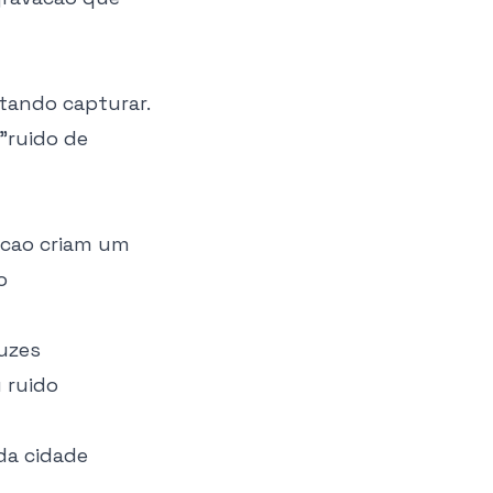
tando capturar.
"ruido de
acao criam um
o
luzes
 ruido
 da cidade