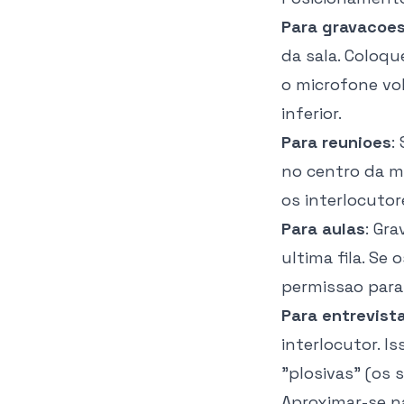
Para gravacoes
da sala. Coloqu
o microfone vol
inferior.
Para reunioes
:
no centro da m
os interlocutor
Para aulas
: Gr
ultima fila. Se
permissao para 
Para entrevist
interlocutor. I
"plosivas" (os 
Aproximar-se n