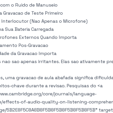
o com o Ruido de Manuseio
a Gravacao de Teste Primeiro
o Interlocutor (Nao Apenas o Microfone)
ha Sua Bateria Carregada
icrofones Externos Quando Importa
samento Pos-Gravacao
idade da Gravacao Importa
 nao sao apenas irritantes. Elas sao ativamente pre
s, uma gravacao de aula abafada significa dificuld
itos-chave durante a revisao. Pesquisas do
<a
www.cambridge.org/core/journals/language-
le/effects-of-audio-quality-on-listening-comprehen
ge/5B2E8F5C8A8B8F5B8F5B8F5B8F5B8F5B" target