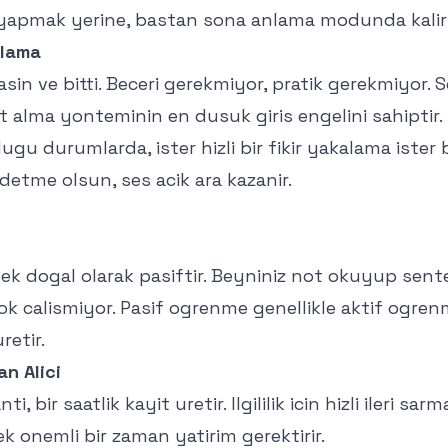
 yapmak yerine, bastan sona anlama modunda kalirs
alama
in ve bitti. Beceri gerekmiyor, pratik gerekmiyor. Se
t alma yonteminin en dusuk giris engelini sahiptir.
dugu durumlarda, ister hizli bir fikir yakalama ister
etme olsun, ses acik ara kazanir.
mek dogal olarak pasiftir. Beyniniz not okuyup sent
ok calismiyor. Pasif ogrenme genellikle aktif ogr
retir.
n Alici
ti, bir saatlik kayit uretir. Ilgililik icin hizli ileri sar
ek onemli bir zaman yatirim gerektirir.