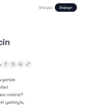
Giriş yap
Başlayın
cin
f
𝕏
in
🔗
ş:
lavyenize
leri
si misiniz?
l yazisiyla,