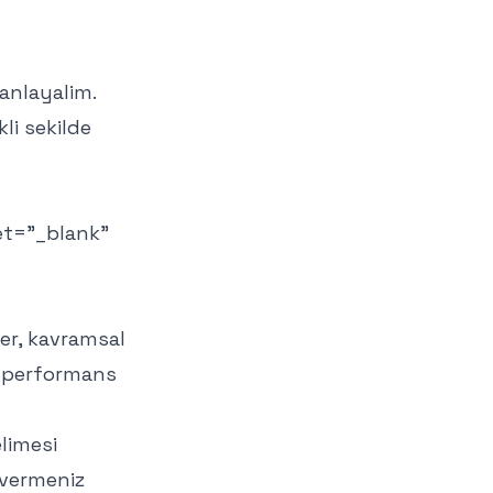
 anlayalim.
kli sekilde
et="_blank"
ler, kavramsal
i performans
elimesi
 vermeniz