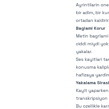
Ayrintilarin one
bir adim, bir kur
ortadan kaldirir
Baglami Korur
Metin bagrlami 
ciddi miydi yok
yakalar.
Ses kayitlari ta
konusma kalipl
hafizaya yardim
Yakalama Sirasi
Kayit yaparken
transkripsiyon
Bu ozellikle ka