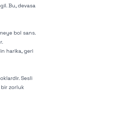
gil. Bu, devasa
meye bol sans.
r.
in harika, geri
lardir. Sesli
bir zorluk