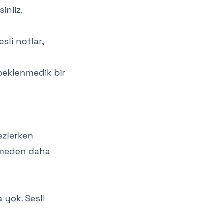
iniiz.
sli notlar,
 beklenmedik bir
ezlerken
enmeden daha
ma yok. Sesli