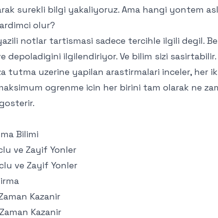
arak surekli bilgi yakaliyoruz. Ama hangi yontem as
ardimci olur?
azili notlar tartismasi sadece tercihle ilgili degil. Be
ve depoladigini ilgilendiriyor. Ve bilim sizi sasirtabilir.
za tutma uzerine yapilan arastirmalari inceler, her i
e maksimum ogrenme icin her birini tam olarak ne z
gosterir.
lma Bilimi
clu ve Zayif Yonler
uclu ve Zayif Yonler
tirma
 Zaman Kazanir
e Zaman Kazanir