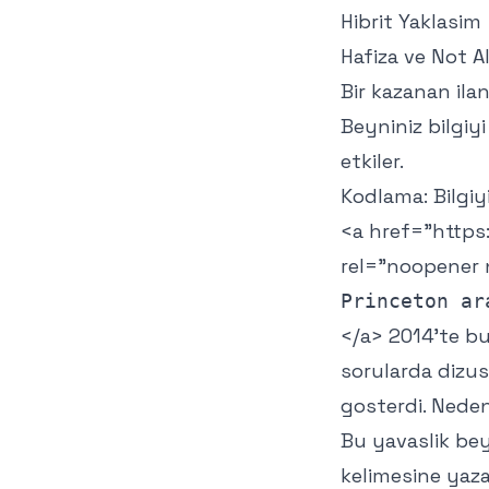
Hibrit Yaklasim
Hafiza ve Not A
Bir kazanan ila
Beyniniz bilgiyi
etkiler.
Kodlama: Bilgiyi
<a href="
https
rel="noopener 
</a> 2014'te buy
sorularda dizu
gosterdi. Nede
Bu yavaslik beyn
kelimesine yaz