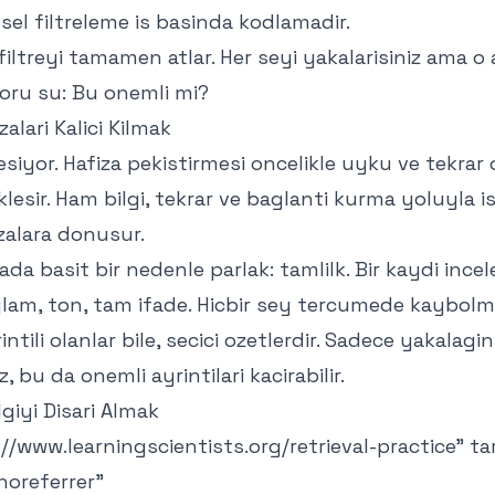
nsel filtreleme is basinda kodlamadir.
 filtreyi tamamen atlar. Her seyi yakalarisiniz ama o
Soru su: Bu onemli mi?
zalari Kalici Kilmak
clesiyor. Hafiza pekistirmesi oncelikle uyku ve tekrar
lesir. Ham bilgi, tekrar ve baglanti kurma yoluyla ist
fizalara donusur.
ada basit bir nedenle parlak: tamlilk. Bir kaydi ince
glam, ton, tam ifade. Hicbir sey tercumede kaybolm
rintili olanlar bile, secici ozetlerdir. Sadece yakalagin
z, bu da onemli ayrintilari kacirabilir.
lgiyi Disari Almak
://www.learningscientists.org/retrieval-practice
" t
noreferrer"