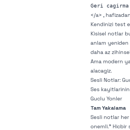
</a> , hafizadan
Kendinizi test 
Kisisel notlar b
anlam yeniden o
daha az zihinsel
Ama modern yap
alacagiz.
Sesli Notlar: Gu
Ses kayitlarini
Guclu Yonler
Tam Yakalama
Sesli notlar he
onemli." Hicbi