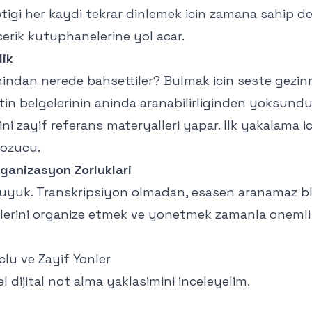
igi her kaydi tekrar dinlemek icin zamana sahip de
erik kutuphanelerine yol acar.
lik
indan nerede bahsettiler? Bulmak icin seste gezin
etin belgelerinin aninda aranabilirliginden yoksundu
ini zayif referans materyalleri yapar. Ilk yakalama ic
bozucu.
ganizasyon Zorluklari
uyuk. Transkripsiyon olmadan, esasen aranamaz blok
erini organize etmek ve yonetmek zamanla onemli 
uclu ve Zayif Yonler
l dijital not alma yaklasimini inceleyelim.