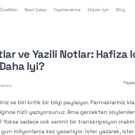
Özellikler
Nasıl Çalışır
Fiyatlandırma
Ekipler İçin
Blog
lar ve Yazili Notlar: Hafiza I
Daha Iyi?
Payla
zartesi
iniz ve biri kritik bir bilgi paylaiyor. Parmaklariniz k
digince hizli yaziyorsunuz. Ama gercekten soylenileni
Yoksa sadece cok verimli bir transkripsiyon makine
gun milyonlarca kez yasaniyor. Ister yazarak, ister e