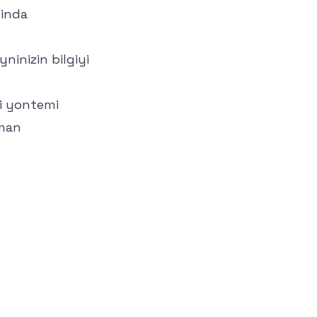
linda
yninizin bilgiyi
ki yontemi
aman