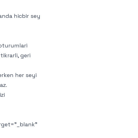
 anda hicbir sey
 oturumlari
ikrarli, geri
lerken her seyi
az.
izi
arget="_blank"