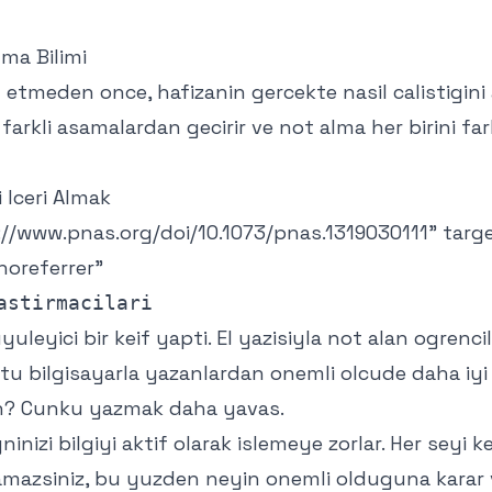
lma Bilimi
n etmeden once, hafizanin gercekte nasil calistigini
 farkli asamalardan gecirir ve not alma her birini far
 Iceri Almak
://www.pnas.org/doi/10.1073/pnas.1319030111
" targ
noreferrer"
uleyici bir keif yapti. El yazisiyla not alan ogrenci
stu bilgisayarla yazanlardan onemli olcude daha iy
n? Cunku yazmak daha yavas.
inizi bilgiyi aktif olarak islemeye zorlar. Her seyi k
amazsiniz, bu yuzden neyin onemli olduguna karar