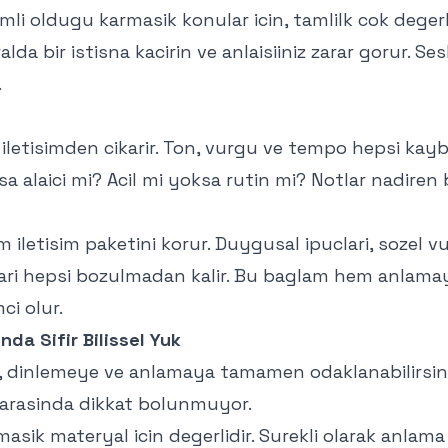
mli oldugu karmasik konular icin, tamlilk cok degerli
alda bir istisna kacirin ve anlaisiiniz zarar gorur. Ses
.
iletisimden cikarir. Ton, vurgu ve tempo hepsi kaybo
sa alaici mi? Acil mi yoksa rutin mi? Notlar nadiren
m iletisim paketini korur. Duygusal ipuclari, sozel 
ari hepsi bozulmadan kalir. Bu baglam hem anlam
ci olur.
nda Sifir Bilissel Yuk
, dinlemeye ve anlamaya tamamen odaklanabilirsini
 arasinda dikkat bolunmuyor.
rmasik materyal icin degerlidir. Surekli olarak anlam