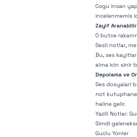
Cogu insan yapt
incelenmemis ic
Zayif Aranabilir
O butce rakamn
Sesli notlar, m
Bu, ses kayitlar
alma icin sinir 
Depolama ve Or
Ses dosyalari b
not kutuphanel
haline gelir.
Yazili Notlar: G
Simdi gelenekse
Guclu Yonler