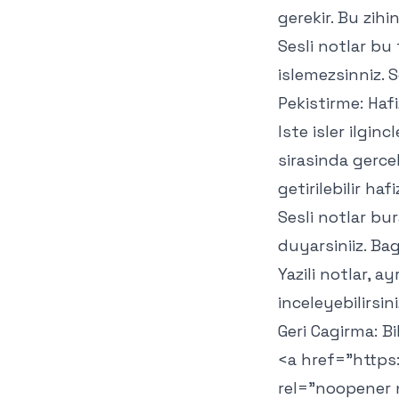
gerekir. Bu zihi
Sesli notlar bu
islemezsinniz. 
Pekistirme: Hafi
Iste isler ilgin
sirasinda gercek
getirilebilir ha
Sesli notlar bur
duyarsiniiz. Ba
Yazili notlar, ay
inceleyebilirsini
Geri Cagirma: Bi
<a href="
https
rel="noopener 