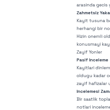
arasinda gecis
Zahmetsiz Yak
Kayit tusuna bas
herhangi bir no
Hizin onemli ol
konusmayi kayd
Zayif Yonler
Pasif Inceleme
Kayitlari dinle
oldugu kadar c
zayif hafizalar u
Incelemesi Zama
Bir saatlik toplan
notlari incelem