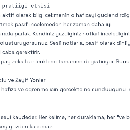
 aktif olarak bilgi cekmenin o hafizayi guclendirdigii
etmek pasif incelemeden her zaman daha iyi.
urada parlak. Kendiniz yazdiginiz notlari inceledigi
lusturuyorsunuz. Sesli notlarla, pasif olarak dinl
 caba gerektirir.
ay zeka bu denklemi tamamen degistiriyor. Bunu 
clu ve Zayif Yonler
n hafiza ve ogrenme icin gercekte ne sunduugunu i
r seyi kaydeder. Her kelime, her duraklama, her "ve
r sey gozden kacomaz.