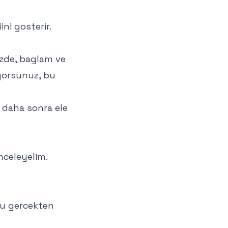
ni gosterir.
nizde, baglam ve
iyorsunuz, bu
daha sonra ele
nceleyelim.
 bu gercekten