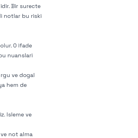
dir. Bir surecte
li notlar bu riski
lur. O ifade
 bu nuanslari
vurgu ve dogal
aya hem de
z. Isleme ve
a ve not alma