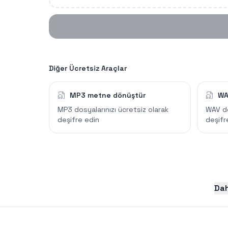
Diğer Ücretsiz Araçlar
MP3 metne dönüştür
WA
MP3 dosyalarınızı ücretsiz olarak
WAV do
deşifre edin
deşifr
Dah