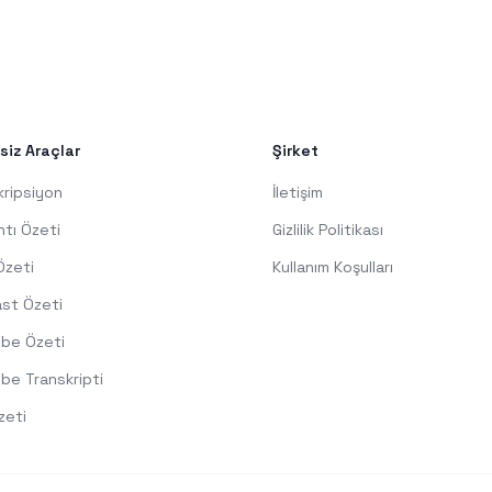
siz Araçlar
Şirket
kripsiyon
İletişim
ntı Özeti
Gizlilik Politikası
Özeti
Kullanım Koşulları
st Özeti
be Özeti
be Transkripti
zeti