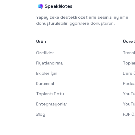
SpeakNotes
Yapay zeka destekli özetlerle sesinizi eyleme
dönüştürülebilir içgörülere dönüştürün.
Ürün
Ücret
Özellikler
Trans
Fiyatlandırma
Topla
Ekipler İçin
Ders 
Kurumsal
Podca
Toplantı Botu
YouTu
Entegrasyonlar
YouTu
Blog
PDF Ö