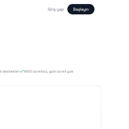
Giriş yap
Başlayın
)
li destekler
%100 ücretsiz, gizli ücret yok