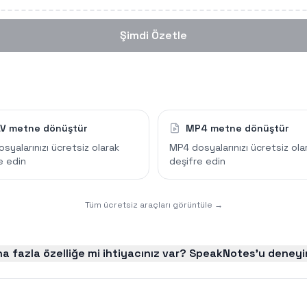
Şimdi Özetle
V metne dönüştür
MP4 metne dönüştür
syalarınızı ücretsiz olarak
MP4 dosyalarınızı ücretsiz ola
e edin
deşifre edin
Tüm ücretsiz araçları görüntüle →
a fazla özelliğe mi ihtiyacınız var? SpeakNotes'u deney