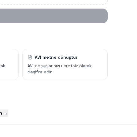
AVI metne dönüştür
rak
AVI dosyalarınızı ücretsiz olarak
deşifre edin
in →