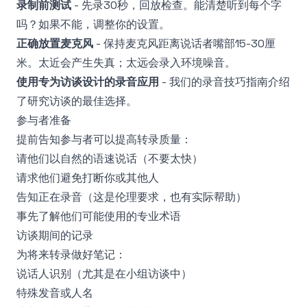
录制前测试
- 先录30秒，回放检查。能清楚听到每个字
吗？如果不能，调整你的设置。
正确放置麦克风
- 保持麦克风距离说话者嘴部15-30厘
米。太近会产生失真；太远会录入环境噪音。
使用专为访谈设计的录音应用
- 我们的
录音技巧指南
介绍
了研究访谈的最佳选择。
参与者准备
提前告知参与者可以提高转录质量：
请他们以自然的语速说话（不要太快）
请求他们避免打断你或其他人
告知正在录音（这是伦理要求，也有实际帮助）
事先了解他们可能使用的专业术语
访谈期间的记录
为将来转录做好笔记：
说话人识别（尤其是在小组访谈中）
特殊发音或人名