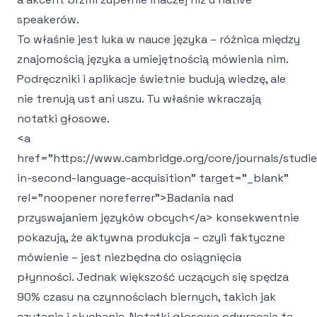
speakerów.
To właśnie jest luka w nauce języka – różnica między
znajomością języka a umiejętnością mówienia nim.
Podręczniki i aplikacje świetnie budują wiedzę, ale
nie trenują ust ani uszu. Tu właśnie wkraczają
notatki głosowe.
<a
href="https://www.cambridge.org/core/journals/studie
in-second-language-acquisition" target="_blank"
rel="noopener noreferrer">
Badania nad
przyswajaniem języków obcych
</a>
konsekwentnie
pokazują, że aktywna produkcja – czyli faktyczne
mówienie – jest niezbędna do osiągnięcia
płynności. Jednak większość uczących się spędza
90% czasu na czynnościach biernych, takich jak
czytanie i słuchanie. Notatki głosowe odwracają te