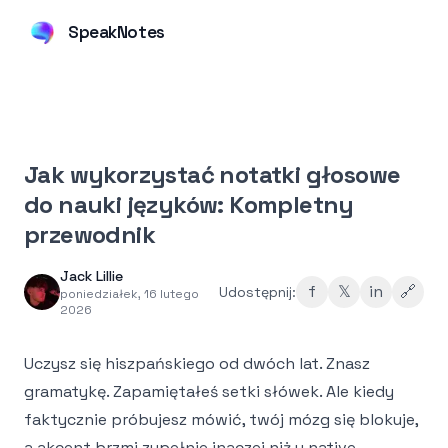
SpeakNotes
Jak wykorzystać notatki głosowe
do nauki języków: Kompletny
przewodnik
Jack Lillie
f
𝕏
in
🔗
Udostępnij:
poniedziałek, 16 lutego
2026
Uczysz się hiszpańskiego od dwóch lat. Znasz
gramatykę. Zapamiętałeś setki słówek. Ale kiedy
faktycznie próbujesz mówić, twój mózg się blokuje,
a akcent brzmi zupełnie inaczej niż u native