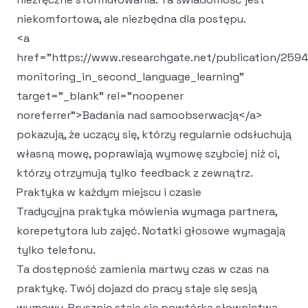
niekomfortowa, ale niezbędna dla postępu.
<a
href="https://www.researchgate.net/publication/259
monitoring_in_second_language_learning"
target="_blank" rel="noopener
noreferrer">
Badania nad samoobserwacją
</a>
pokazują, że uczący się, którzy regularnie odsłuchują
własną mowę, poprawiają wymowę szybciej niż ci,
którzy otrzymują tylko feedback z zewnątrz.
Praktyka w każdym miejscu i czasie
Tradycyjna praktyka mówienia wymaga partnera,
korepetytora lub zajęć. Notatki głosowe wymagają
tylko telefonu.
Ta dostępność zamienia martwy czas w czas na
praktykę. Twój dojazd do pracy staje się sesją
wymowy. Prysznic staje się powtórką słownictwa.