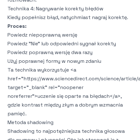
Technika 4: Nagrywanie korekty błędów
Kiedy popełnisz błąd, natychmiast nagraj korektę.
Proces:
Powiedz niepoprawną wersję
Powiedz "Nie" lub odpowiedni sygnał korekty
Powiedz poprawną wersję dwa razy
Użyj poprawnej formy w nowym zdaniu
Ta technika wykorzystuje
<a
href="https://www.sciencedirect.com/science/article
target="_blank" rel="noopener
noreferrer">
uczenie się oparte na błędach
</a>
,
gdzie kontrast między złym a dobrym wzmacnia
pamięć.
Metoda shadowing
Shadowing to najpotężniejsza technika głosowa
dla wymowy i płynności. Oto jak stosować ją z